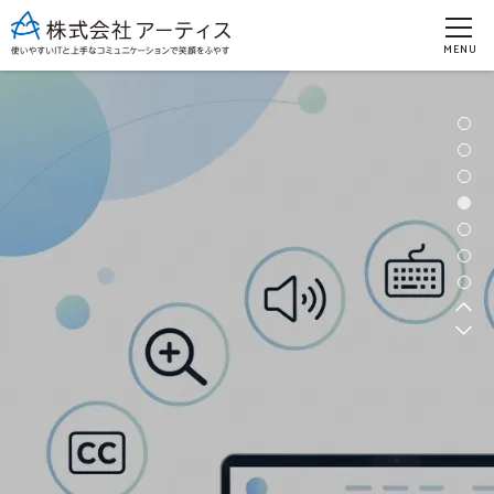
グ
本
フ
ロ
文
ッ
MENU
ー
へ
タ
バ
ー
ル
へ
ナ
ビ
ゲ
ー
シ
ョ
ン
へ