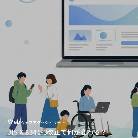
Case Study
市立湖西病院様
Web
地域の特長をデザインの
ウェブアクセシビリティ
JIS X 8341-3改正で何が変わる？
モチーフに。