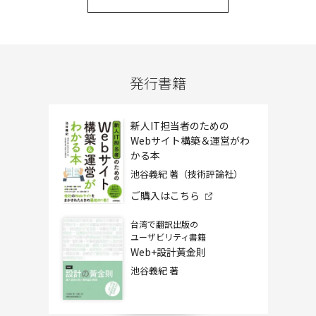
発行書籍
新人IT担当者のための
Webサイト構築＆運営がわ
かる本
池谷義紀 著（技術評論社）
ご購入はこちら
台湾で翻訳出版の
ユーザビリティ書籍
Web+設計黃金則
池谷義紀 著