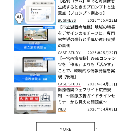
【名刺コラム】AIで名刺画像を
生成するときのプロンプトと注
意点【プロンプト例あり】
BUSINESS
2026年05月22日
【市立湖西病院様】地域の特長
をデザインのモチーフに。専門
家主導の進行と手厚い運用支援
の裏側
CASE STUDY
2026年05月22日
【一宮西病院様】Webコンテン
ツを「作る」よりも「活かす」
ことで、継続的な情報発信を実
現【後編】
CASE STUDY
2026年04月15日
医療機関ウェブサイト広告規
制 ～医療広告ガイドラインセ
ミナーから見えた問題点～
WEB
2026年04月08日
MORE